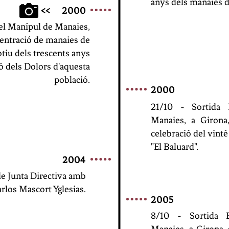
anys dels manaies d
>>
2000
del Manípul de Manaies,
ncentració de manaies de
iu dels trescents anys
ó dels Dolors d'aquesta
població.
2000
21/10 - Sortida 
Manaies,
a Girona
celebració del vintè
"El Baluard".
2004
de Junta Directiva amb
arlos Mascort Yglesias.
2005
8/10 - Sortida E