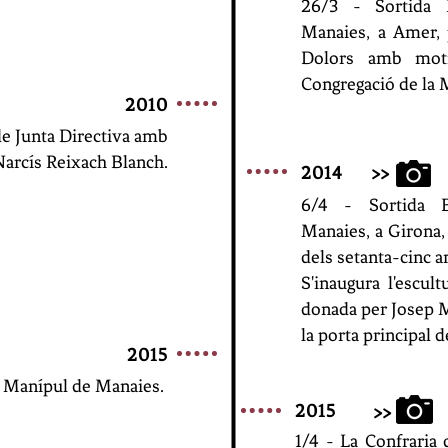
26/3 - Sortida 
Manaies,
a Amer, 
Dolors amb moti
Congregació de la 
2010
e Junta Directiva amb
Narcís Reixach Blanch.
2014
>>
6/4 - Sortida E
Manaies,
a Girona,
dels setanta-cinc a
S'inaugura l'escul
donada per Josep M.
la porta principal d
2015
l Manípul de Manaies.
2015
>>
1/4 - La Confraria