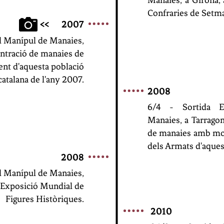
Manaies,
a Girona,
Confraries de Setma
>>
2007
el Manípul de Manaies,
centració de manaies de
nt d'aquesta població
catalana de l'any 2007.
2008
6/4 - Sortida E
Manaies,
a Tarragon
de manaies amb mot
dels Armats d'aques
2008
el Manípul de Manaies,
 Exposició Mundial de
Figures Històriques.
2010