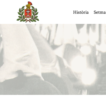
Història
Setma