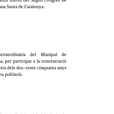
 amb motiu del Segon Congrés de
na Santa de Catalunya.
xtraordinària del Manípul de
a, per participar a la concentració
iu dels dos-cents cinquanta anys
ta població.