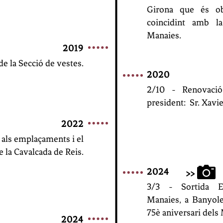
Girona que és ob
coincidint amb la
Manaies.
2019
de la Secció de vestes.
2020
2/10 - Renovaci
president:
Sr. Xavi
2022
a als emplaçaments i el
e la Cavalcada de Reis.
2024
>>
3/3 - Sortida E
Manaies,
a Banyole
75è aniversari dels
2024